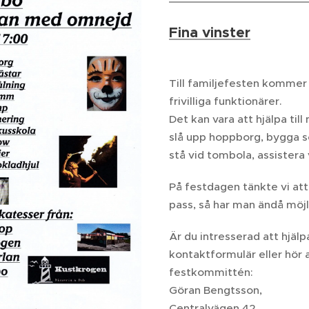
Fina vinster
Till familjefesten kommer 
frivilliga funktionärer.
Det kan vara att hjälpa til
slå upp hoppborg, bygga sc
stå vid tombola, assister
På festdagen tänkte vi att
pass, så har man ändå möjl
Är du intresserad att hjälpa
kontaktformulär eller hör av
festkommittén:
Göran Bengtsson,
Centralvägen 42,