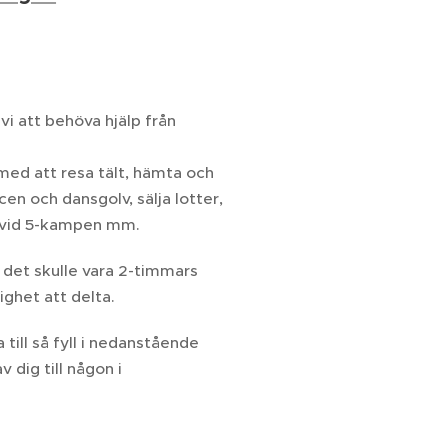
vi att behöva hjälp från
l med att resa tält, hämta och
en och dansgolv, sälja lotter,
a vid 5-kampen mm.
 det skulle vara 2-timmars
ighet att delta.
 till så fyll i nedanstående
 dig till någon i