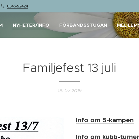
0346-92424
M
NYHETER/INFO
FÖRBANDSSTUGAN
MEDLEM
Familjefest 13 juli
05.07.2019
Info om 5-kampen
Info om kubb-turne