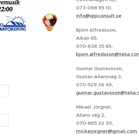
073-098 95 10,
info@qipconsult.se
Björn Alfredsson,
Alkan 65,
070-638 35 65,
bjorn.alfredsson@telia.co
Gunnar Gustavsson,
Gustav Allansväg 3,
070-529 26 49,
gunnar.gustavsson@telia
Mikael Jörgner,
Allans väg 2,
070-865 32 30,
mickejorgner@gmail.com