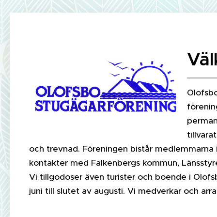
Väl
Olofsbo
förenin
permane
tillvar
och trevnad. Föreningen bistår medlemmarna i
kontakter med Falkenbergs kommun, Länsstyrel
Vi tillgodoser även turister och boende i Ol
juni till slutet av augusti. Vi medverkar och 