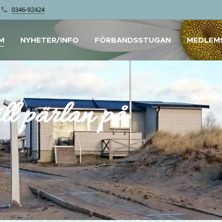
0346-92424
M
NYHETER/INFO
FÖRBANDSSTUGAN
MEDLEM
ll pärlan på