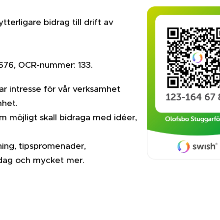
rligare bidrag till drift av
5676, OCR-nummer: 133.
ar intresse för vår verksamhet
mhet.
m möjligt skall bidraga med idéer,
lning, tipspromenader,
sdag och mycket mer.