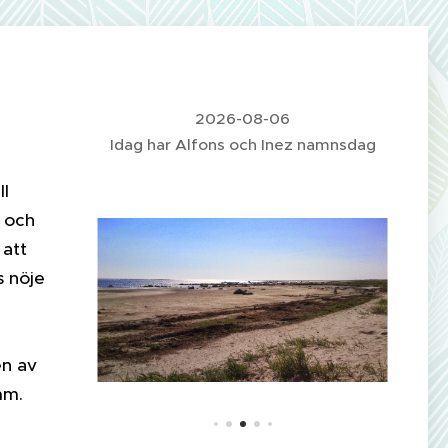
2026-08-06
Idag har
Alfons och Inez namnsdag
ll
s och
 att
s nöje
en av
mm.