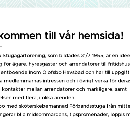
kommen till vår hemsida!
 Stugägarförening, som bildades 31/7 1955, är en idee
g för ägare, hyresgäster och arrendatorer till fritidshu
ntboende inom Olofsbo Havsbad och har till uppgift
ata medlemmarnas intressen och i övrigt verka för dera
 kontakter mellan arrendatorer och markägare, samt
sen med flera, i olika ärenden.
ofsbo med sköterskebemannad Förbandsstuga från mitt
arrangerar bl a midsommardans, tipspromenader, loppis 