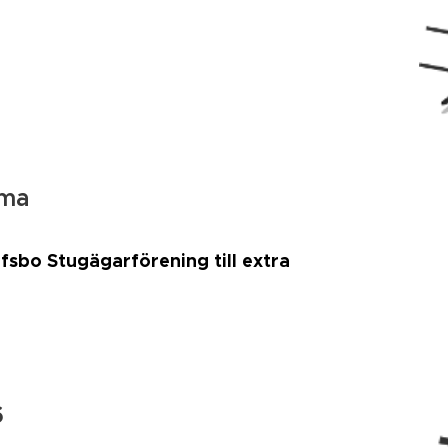
mma
fsbo Stugägarförening till extra
6