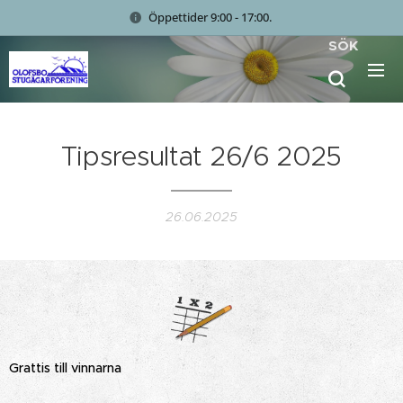
Öppettider 9:00 - 17:00.
SÖK
Tipsresultat 26/6 2025
26.06.2025
Grattis till vinnarna