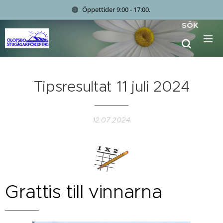
Öppettider 9:00 - 17:00.
SÖK
Tipsresultat 11 juli 2024
12.07.2024
Grattis till vinnarna