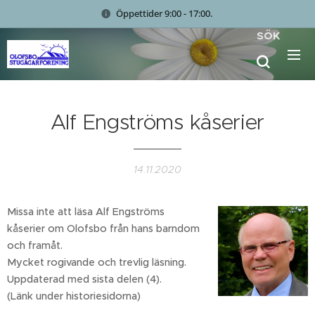
Öppettider 9:00 - 17:00.
SÖK
Alf Engströms kåserier
14.11.2020
Missa inte att läsa Alf Engströms
kåserier om Olofsbo från hans barndom
och framåt.
Mycket rogivande och trevlig läsning.
Uppdaterad med sista delen (4).
(Länk under historiesidorna)