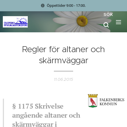
Öppettider 9:00 - 17:00.
SÖK
Regler för altaner och
skärmväggar
11.06.2015
§ 1175 Skrivelse
angående altaner och
skärmväggar i